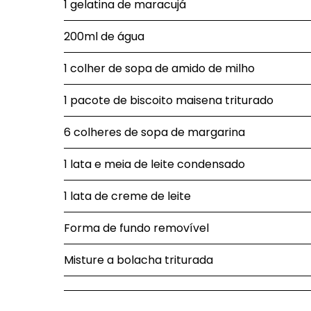
1 gelatina de maracujá
200ml de água
1 colher de sopa de amido de milho
1 pacote de biscoito maisena triturado
6 colheres de sopa de margarina
1 lata e meia de leite condensado
1 lata de creme de leite
Forma de fundo removível
Misture a bolacha triturada