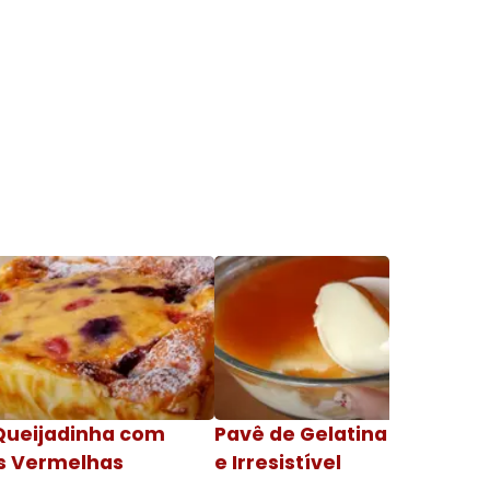
Queijadinha com
Pavê de Gelatina Cremosa
s Vermelhas
e Irresistível