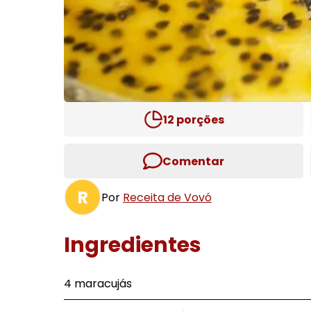
12
porções
Comentar
R
Por
Receita de Vovó
Ingredientes
4 maracujás