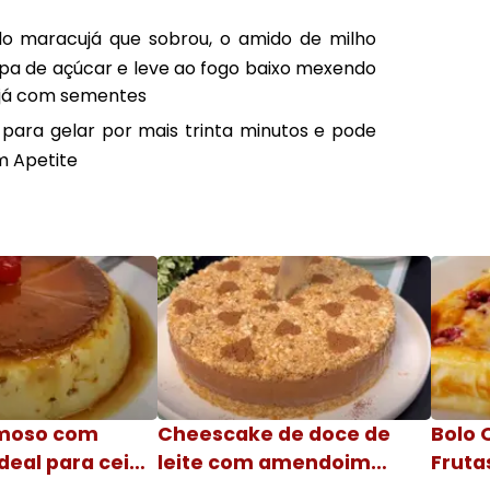
 maracujá que sobrou, o amido de milho
opa de açúcar e leve ao fogo baixo mexendo
ujá com sementes
para gelar por mais trinta minutos e pode
om Apetite
moso com
Cheescake de doce de
Bolo 
deal para ceia
leite com amendoim
Fruta