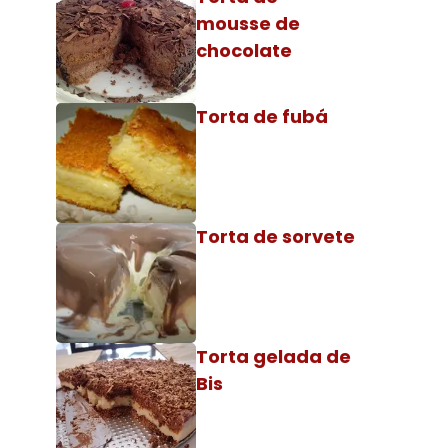
mousse de
chocolate
Torta de fubá
Torta de sorvete
Torta gelada de
Bis