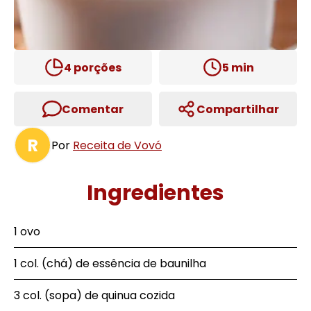
4
porções
5
min
Comentar
Compartilhar
R
Por
Receita de Vovó
Ingredientes
1 ovo
1 col. (chá) de essência de baunilha
3 col. (sopa) de quinua cozida