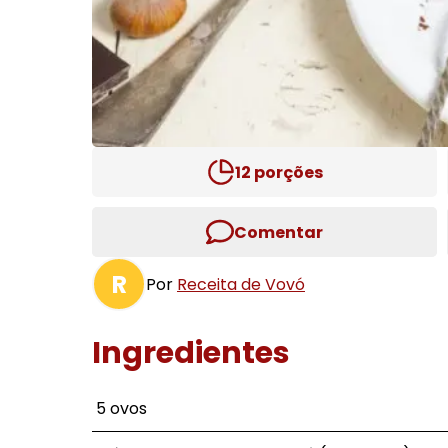
12
porções
Comentar
R
Por
Receita de Vovó
Ingredientes
5 ovos