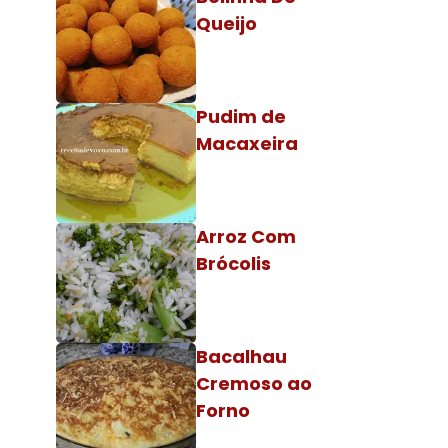
Queijo
Pudim de
Macaxeira
Arroz Com
Brócolis
Bacalhau
Cremoso ao
Forno