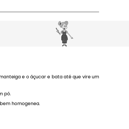
manteiga e o áçucar e bata até que vire um
m pó.
r bem homogenea.