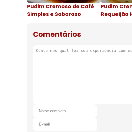
Pudim Cremoso de Café
Pudim Cre
Simples e Saboroso
Requeijão i
de natal
Comentários