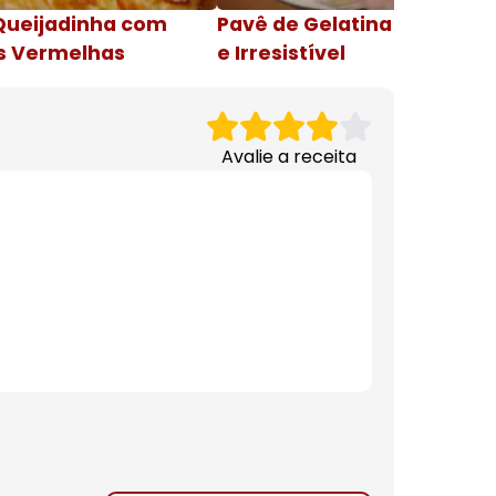
Queijadinha com
Pavê de Gelatina Cremosa
s Vermelhas
e Irresistível
Avalie a receita