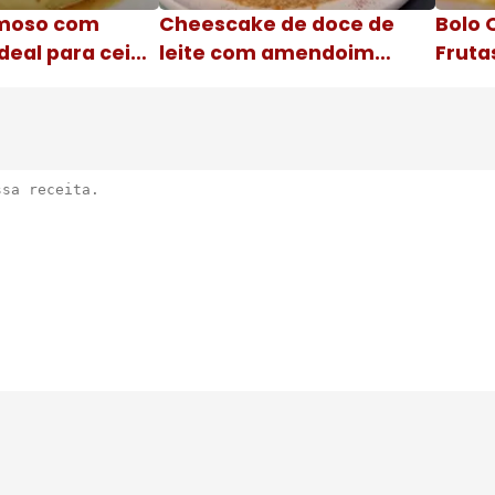
moso com
Cheescake de doce de
Bolo 
deal para ceia
leite com amendoim
Fruta
Nome da receita