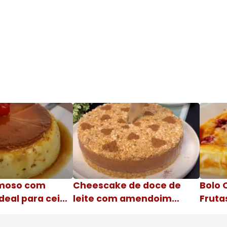
moso com
Cheescake de doce de
Bolo 
deal para ceia
leite com amendoim
Fruta
Nome da receita