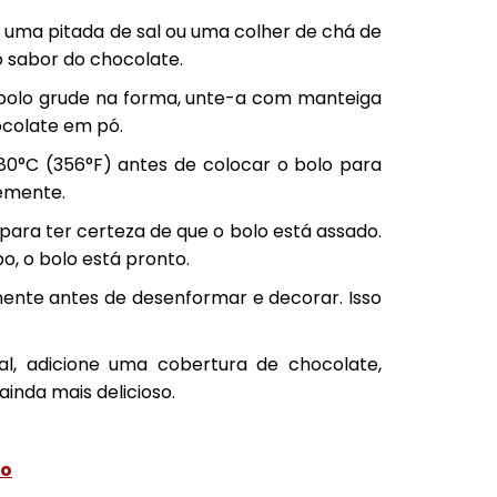
r uma pitada de sal ou uma colher de chá de
o sabor do chocolate.
o bolo grude na forma, unte-a com manteiga
hocolate em pó.
80°C (356°F) antes de colocar o bolo para
memente.
 para ter certeza de que o bolo está assado.
po, o bolo está pronto.
amente antes de desenformar e decorar. Isso
al, adicione uma cobertura de chocolate,
inda mais delicioso.
ho