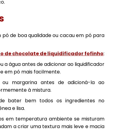
o.
s
em pó de boa qualidade ou cacau em pó para
o de chocolate de liquidificador fofinho
:
u a água antes de adicionar ao liquidificador
te em pó mais facilmente.
 ou margarina antes de adicioná-la ao
iformemente à mistura.
 de bater bem todos os ingredientes no
nea e lisa.
os em temperatura ambiente se misturam
judam a criar uma textura mais leve e macia