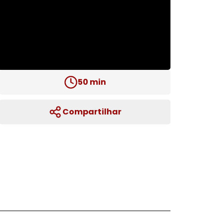
50
min
Compartilhar