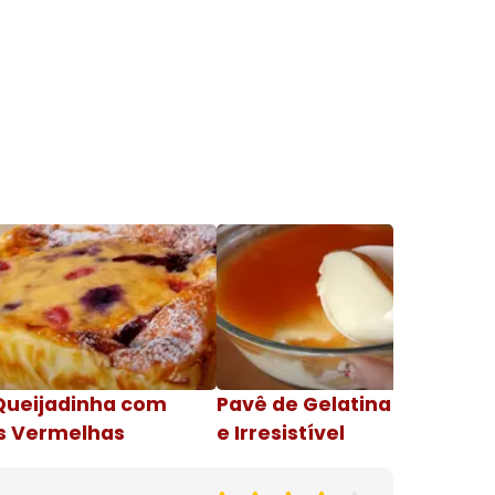
Queijadinha com
Pavê de Gelatina Cremosa
s Vermelhas
e Irresistível