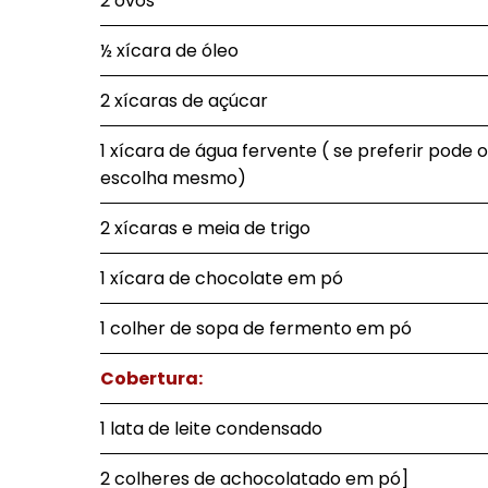
2 ovos
½ xícara de óleo
2 xícaras de açúcar
1 xícara de água fervente ( se preferir pode 
escolha mesmo)
2 xícaras e meia de trigo
1 xícara de chocolate em pó
1 colher de sopa de fermento em pó
Cobertura:
1 lata de leite condensado
2 colheres de achocolatado em pó]