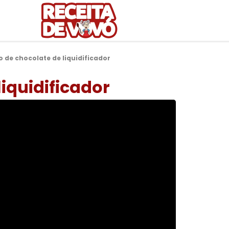
o de chocolate de liquidificador
liquidificador