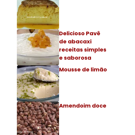
Delicioso Pavê
de abacaxi
receitas simples
e saborosa
Mousse de limão
Amendoim doce