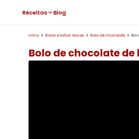
Receitas
Blog
início
Bolos e tortas doces
Bolo de chocolate
Bol
Bolo de chocolate de 