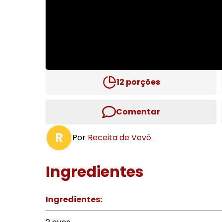
12
porções
Comentar
R
Por
Receita de Vovó
Ingredientes
Ingredientes: