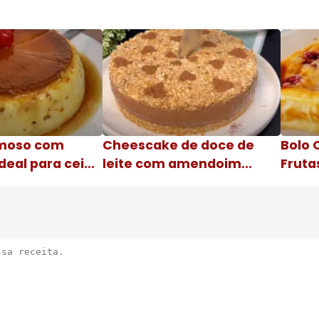
moso com
Cheescake de doce de
Bolo 
deal para ceia
leite com amendoim
Fruta
Nome da receita