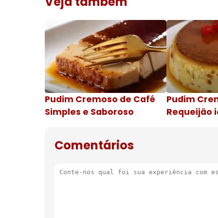
Veja também
Pudim Cremoso de Café
Pudim Cre
Simples e Saboroso
Requeijão i
de natal
Comentários