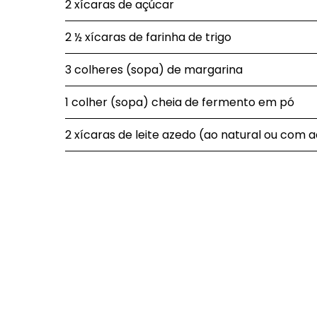
2 xícaras de açúcar
2 ½ xícaras de farinha de trigo
3 colheres (sopa) de margarina
1 colher (sopa) cheia de fermento em pó
2 xícaras de leite azedo (ao natural ou com 