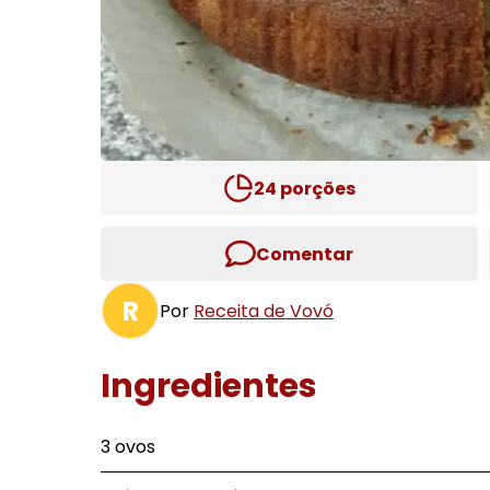
24
porções
Comentar
R
Por
Receita de Vovó
Ingredientes
3 ovos