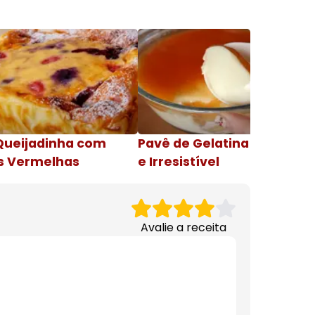
Queijadinha com
Pavê de Gelatina Cremosa
s Vermelhas
e Irresistível
Avalie a receita