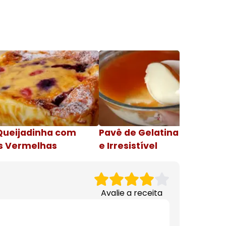
Queijadinha com
Pavê de Gelatina Cremosa
s Vermelhas
e Irresistível
Avalie a receita