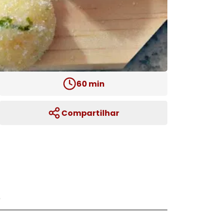
60
min
Compartilhar
)