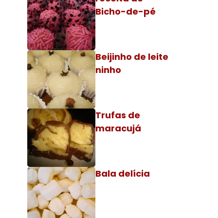
Bicho-de-pé
Beijinho de leite
ninho
Trufas de
maracujá
Bala delícia