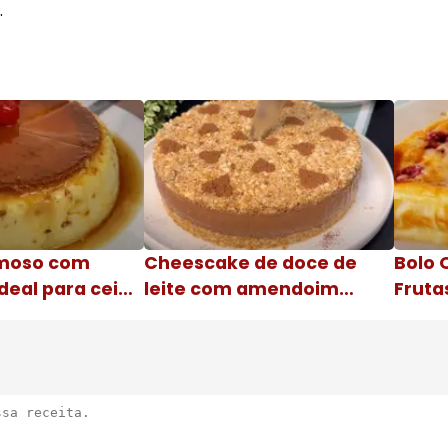
.
moso com
Cheescake de doce de
Bolo 
deal para ceia
leite com amendoim
Fruta
Nome da receita