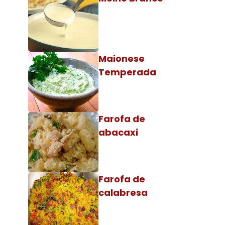
Maionese
Temperada
Farofa de
abacaxi
Farofa de
calabresa