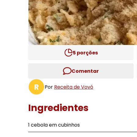
5
porções
Comentar
R
Por
Receita de Vovó
Ingredientes
1 cebola em cubinhos