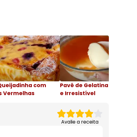
Queijadinha com
Pavê de Gelatina Cremosa
s Vermelhas
e Irresistível
Avalie a receita