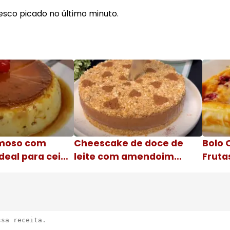
resco picado no último minuto.
moso com
Cheescake de doce de
Bolo 
deal para ceia
leite com amendoim
Fruta
Nome da receita