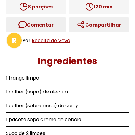
8
porções
120
min
Comentar
Compartilhar
R
Por
Receita de Vovó
Ingredientes
1 frango limpo
1 colher (sopa) de alecrim
1 colher (sobremesa) de curry
1 pacote sopa creme de cebola
Suco de 2 limões