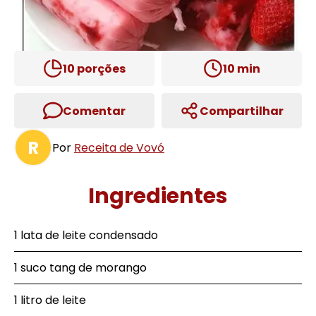
10
porções
10
min
Comentar
Compartilhar
R
Por
Receita de Vovó
Ingredientes
1 lata de leite condensado
1 suco tang de morango
1 litro de leite