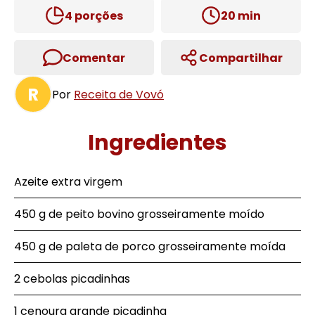
4
porções
20
min
Comentar
Compartilhar
R
Por
Receita de Vovó
Ingredientes
Azeite extra virgem
450 g de peito bovino grosseiramente moído
450 g de paleta de porco grosseiramente moída
2 cebolas picadinhas
1 cenoura grande picadinha