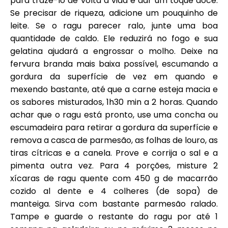
para trazê-lo de volta à vida e dar um toque doce.
Se precisar de riqueza, adicione um pouquinho de
leite. Se o ragu parecer ralo, junte uma boa
quantidade de caldo. Ele reduzirá no fogo e sua
gelatina ajudará a engrossar o molho. Deixe na
fervura branda mais baixa possível, escumando a
gordura da superfície de vez em quando e
mexendo bastante, até que a carne esteja macia e
os sabores misturados, 1h30 min a 2 horas. Quando
achar que o ragu está pronto, use uma concha ou
escumadeira para retirar a gordura da superfície e
remova a casca de parmesão, as folhas de louro, as
tiras cítricas e a canela. Prove e corrija o sal e a
pimenta outra vez. Para 4 porções, misture 2
xícaras de ragu quente com 450 g de macarrão
cozido al dente e 4 colheres (de sopa) de
manteiga. Sirva com bastante parmesão ralado.
Tampe e guarde o restante do ragu por até 1