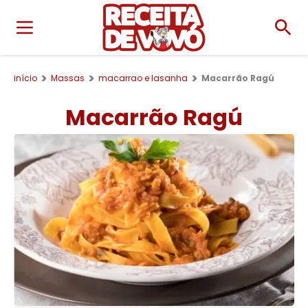
início
Massas
macarrao e lasanha
Macarrão Ragú
Macarrão Ragú