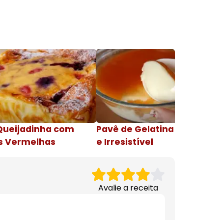
Queijadinha com
Pavê de Gelatina Cremosa
s Vermelhas
e Irresistível
Avalie a receita