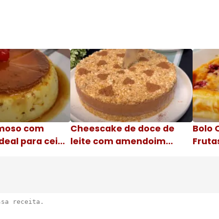
moso com
Cheescake de doce de
Bolo 
deal para ceia
leite com amendoim
Fruta
Nome da receita