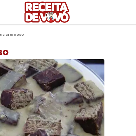
bis cremoso
so