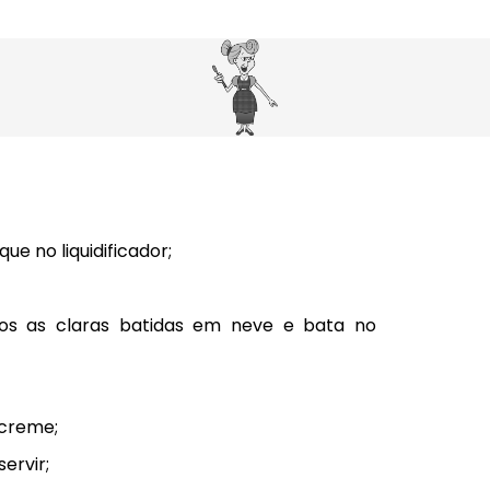
ue no liquidificador;
os as claras batidas em neve e bata no
 creme;
ervir;