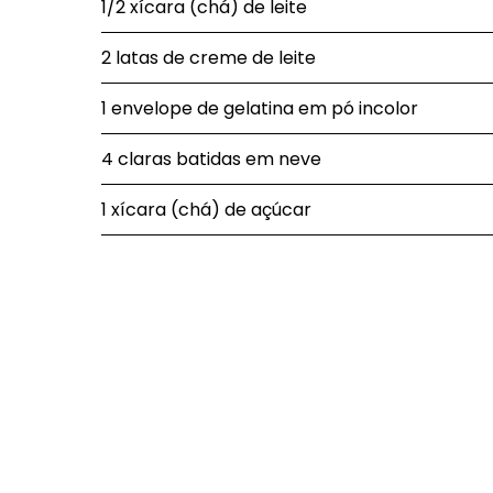
1/2 xícara (chá) de leite
2 latas de creme de leite
1 envelope de gelatina em pó incolor
4 claras batidas em neve
1 xícara (chá) de açúcar