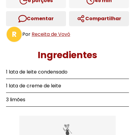
6
porções
45
min
Comentar
Compartilhar
R
Por
Receita de Vovó
Ingredientes
1 lata de leite condensado
1 lata de creme de leite
3 limões