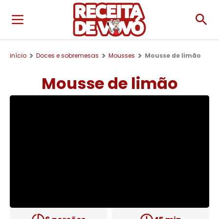
início
Doces e sobremesas
Mousses
Mousse de limão
Mousse de limão