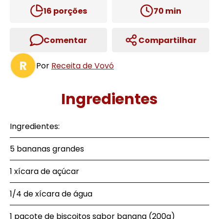
16
porções
70
min
Comentar
Compartilhar
R
Por
Receita de Vovó
Ingredientes
Ingredientes:
5 bananas grandes
1 xícara de açúcar
1/4 de xícara de água
1 pacote de biscoitos sabor banana (200g)