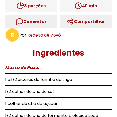
8
porções
40
min
Comentar
Compartilhar
R
Por
Receita de Vovó
Ingredientes
Massa da Pizza:
1 e 1/2 xícaras de farinha de trigo
1/2 colher de chá de sal
1 colher de chá de açúcar
1/2 colher de chá de fermento biológico seco