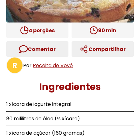
4
porções
90
min
Comentar
Compartilhar
R
Por
Receita de Vovó
Ingredientes
1 xícara de iogurte integral
80 mililitros de óleo (⅓ xícara)
1 xícara de açúcar (160 gramas)