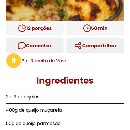
12
porções
50
min
Comentar
Compartilhar
R
Por
Receita de Vovó
Ingredientes
2 a 3 berinjelas
400g de queijo muçarela
50g de queijo parmesão