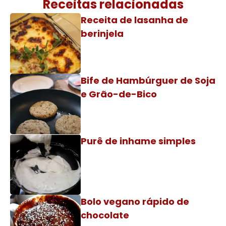
Receitas relacionadas
Receita de lasanha de
berinjela
Bife de Hambúrguer de Soja
e Grão-de-Bico
Purê de inhame simples
Bolo vegano rápido de
chocolate