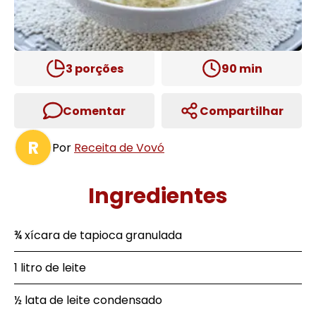
3
porções
90
min
Comentar
Compartilhar
R
Por
Receita de Vovó
Ingredientes
¾ xícara de tapioca granulada
1 litro de leite
½ lata de leite condensado