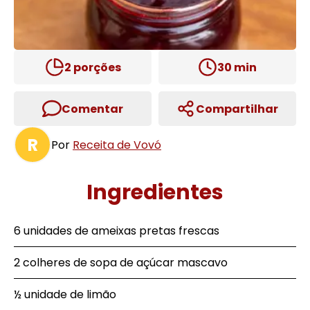
2
porções
30
min
Comentar
Compartilhar
R
Por
Receita de Vovó
Ingredientes
6 unidades de ameixas pretas frescas
2 colheres de sopa de açúcar mascavo
½ unidade de limão