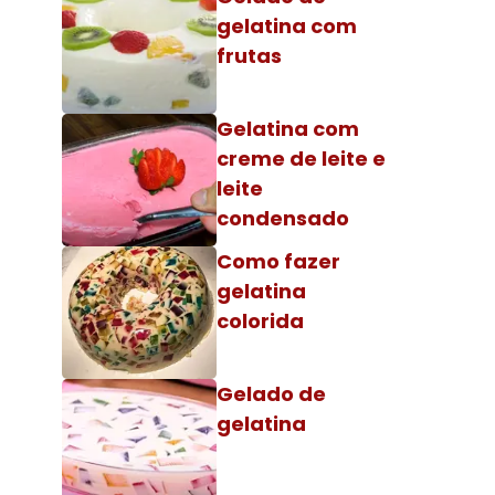
gelatina com
frutas
Gelatina com
creme de leite e
leite
condensado
Como fazer
gelatina
colorida
Gelado de
gelatina