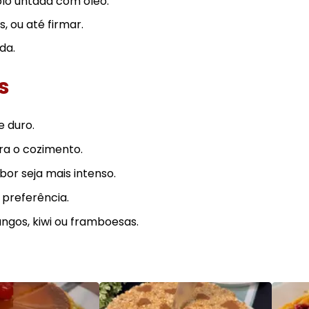
lo untada com óleo.
, ou até firmar.
da.
s
e duro.
ra o cozimento.
or seja mais intenso.
 preferência.
gos, kiwi ou framboesas.