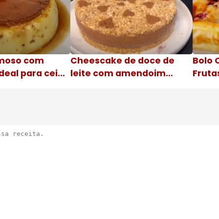
moso com
Cheescake de doce de
Bolo 
deal para ceia
leite com amendoim
Fruta
Nome da receita