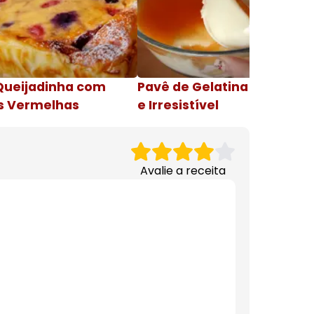
Queijadinha com
Pavê de Gelatina Cremosa
s Vermelhas
e Irresistível
Avalie a receita