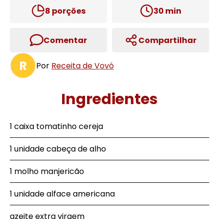
8
porções
30
min
Comentar
Compartilhar
R
Por
Receita de Vovó
Ingredientes
1 caixa tomatinho cereja
1 unidade cabeça de alho
1 molho manjericão
1 unidade alface americana
azeite extra virgem