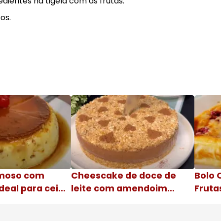
edientes na tigela com as frutas.
os.
moso com
Cheescake de doce de
Bolo 
deal para ceia
leite com amendoim
Fruta
Nome da receita