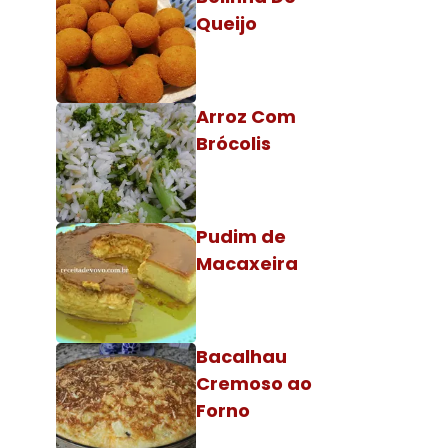
Queijo
Arroz Com
Brócolis
Pudim de
Macaxeira
Bacalhau
Cremoso ao
Forno