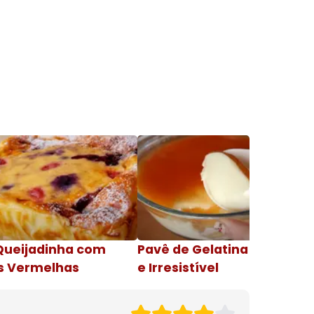
Queijadinha com
Pavê de Gelatina Cremosa
s Vermelhas
e Irresistível