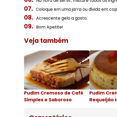
Na hora de servir, misture todos os ingr
Coloque em uma jarra ou divida em cop
Acrescente gelo a gosto.
Bom Apetite!
Veja também
Pudim Cremoso de Café
Pudim Cre
Simples e Saboroso
Requeijão i
de natal