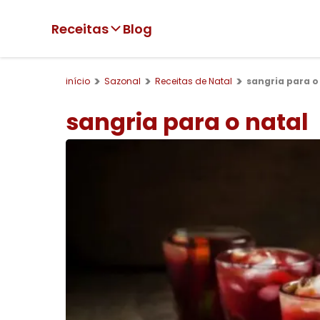
Receitas
Blog
início
Sazonal
Receitas de Natal
sangria para o
sangria para o natal