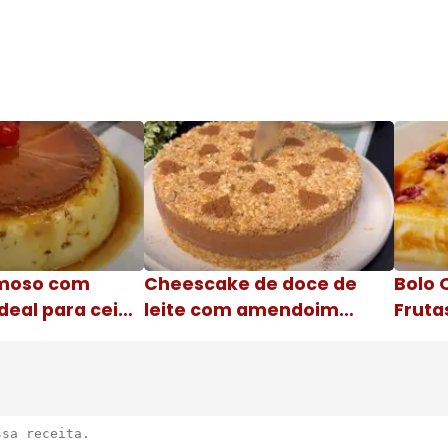
moso com
Cheescake de doce de
Bolo 
deal para ceia
leite com amendoim
Fruta
Nome da receita