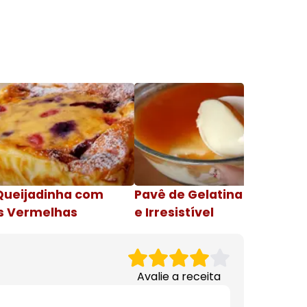
Queijadinha com
Pavê de Gelatina Cremosa
s Vermelhas
e Irresistível
Avalie a receita