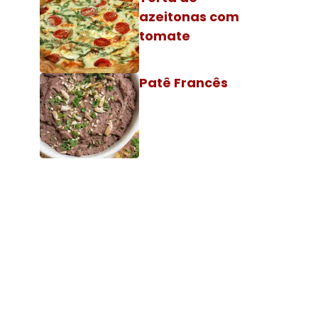
azeitonas com
tomate
Patê Francês