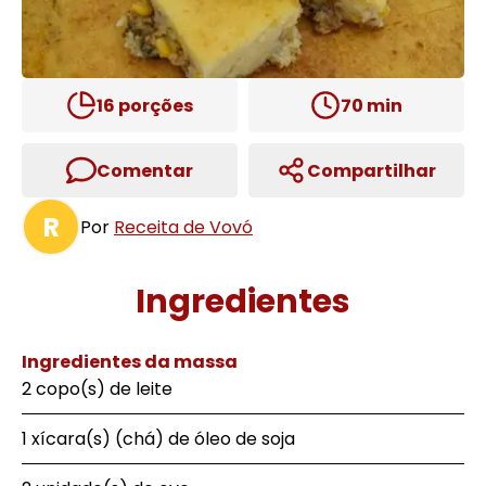
16
porções
70
min
Comentar
Compartilhar
R
Por
Receita de Vovó
Ingredientes
Ingredientes da massa
2 copo(s) de leite
1 xícara(s) (chá) de óleo de soja