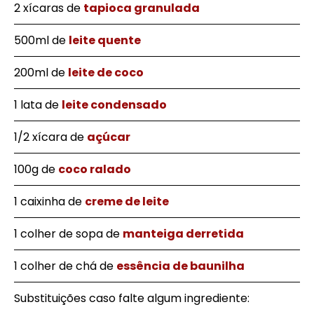
2 xícaras de
tapioca granulada
500ml de
leite quente
200ml de
leite de coco
1 lata de
leite condensado
1/2 xícara de
açúcar
100g de
coco ralado
1 caixinha de
creme de leite
1 colher de sopa de
manteiga derretida
1 colher de chá de
essência de baunilha
Substituições caso falte algum ingrediente: