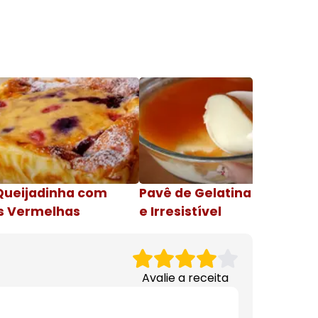
Queijadinha com
Pavê de Gelatina Cremosa
s Vermelhas
e Irresistível
Avalie a receita