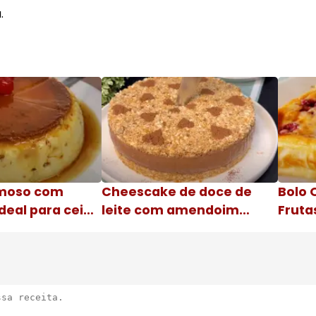
.
moso com
Cheescake de doce de
Bolo 
deal para ceia
leite com amendoim
Fruta
Nome da receita