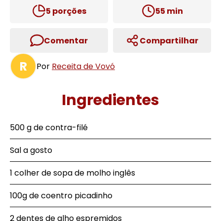
5
porções
55
min
Comentar
Compartilhar
R
Por
Receita de Vovó
Ingredientes
500 g de contra-filé
Sal a gosto
1 colher de sopa de molho inglês
100g de coentro picadinho
2 dentes de alho espremidos