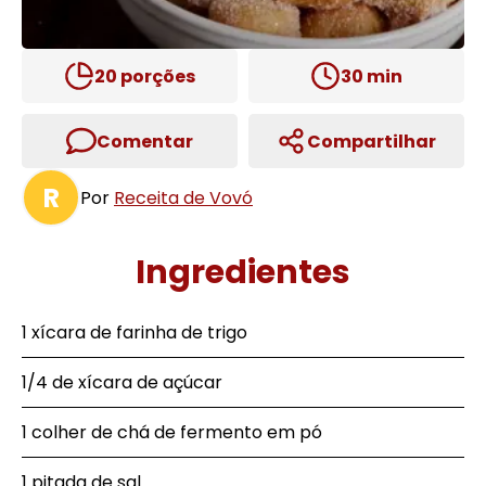
20
porções
30
min
Comentar
Compartilhar
R
Por
Receita de Vovó
Ingredientes
1 xícara de farinha de trigo
1/4 de xícara de açúcar
1 colher de chá de fermento em pó
1 pitada de sal