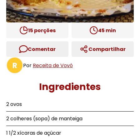
15
porções
45
min
Comentar
Compartilhar
R
Por
Receita de Vovó
Ingredientes
2 ovos
2 colheres (sopa) de manteiga
1 1/2 xícaras de açúcar