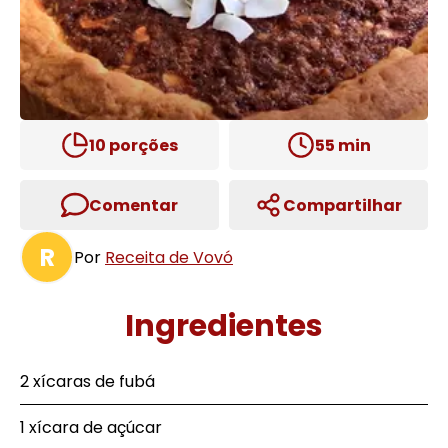
10
porções
55
min
Comentar
Compartilhar
R
Por
Receita de Vovó
Ingredientes
2 xícaras de fubá
1 xícara de açúcar