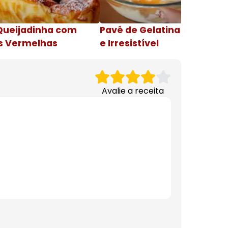
Queijadinha com
Pavê de Gelatina Cremosa
s Vermelhas
e Irresistível
Avalie a receita