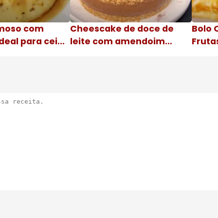
moso com
Cheescake de doce de
Bolo 
deal para ceia
leite com amendoim
Fruta
Nome da receita