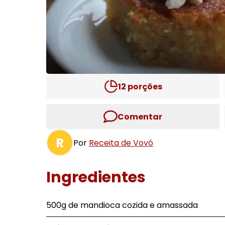
12
porções
Comentar
R
Por
Receita de Vovó
Ingredientes
500g de mandioca cozida e amassada