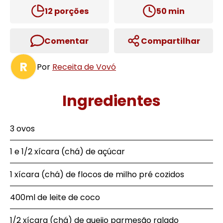
12
porções
50
min
Comentar
Compartilhar
R
Por
Receita de Vovó
Ingredientes
3 ovos
1 e 1/2 xícara (chá) de açúcar
1 xícara (chá) de flocos de milho pré cozidos
400ml de leite de coco
1/2 xícara (chá) de queijo parmesão ralado