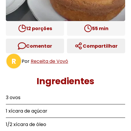
12
porções
55
min
Comentar
Compartilhar
R
Por
Receita de Vovó
Ingredientes
3 ovos
1 xícara de açúcar
1/2 xícara de óleo