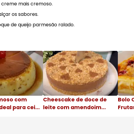
um creme mais cremoso.
lçar os sabores.
que de queijo parmesão ralado.
moso com
Cheescake de doce de
Bolo 
deal para ceia
leite com amendoim
Fruta
Nome da receita