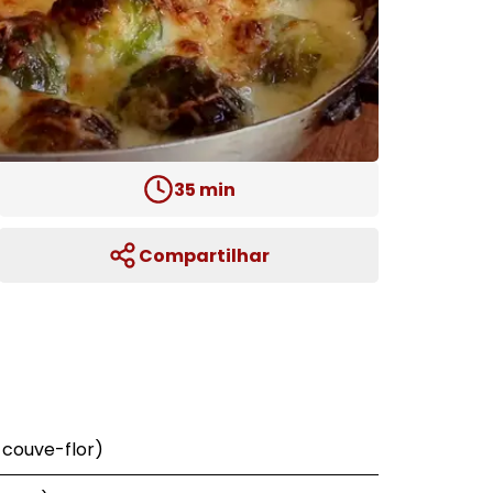
35
min
Compartilhar
 couve-flor)