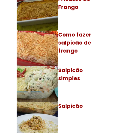
Frango
Como fazer
salpicão de
frango
Salpicão
simples
Salpicão