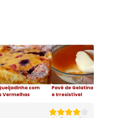
Queijadinha com
Pavê de Gelatina Cremosa
s Vermelhas
e Irresistível