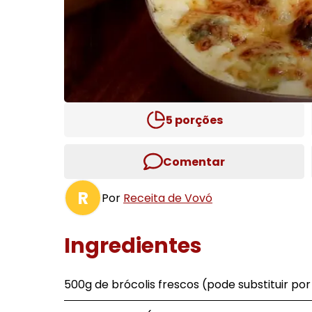
5
porções
Comentar
R
Por
Receita de Vovó
Ingredientes
500g de brócolis frescos (pode substituir por