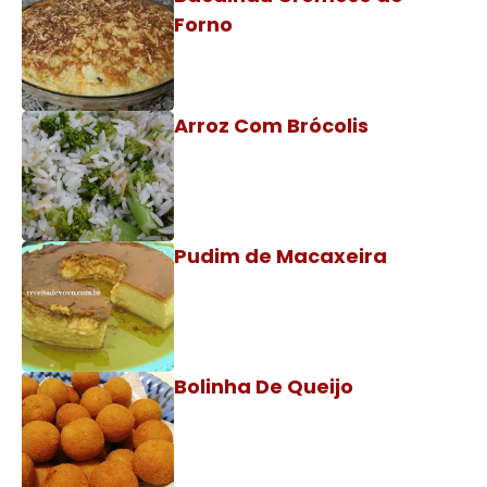
Forno
Arroz Com Brócolis
Pudim de Macaxeira
Bolinha De Queijo