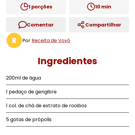
1
porções
10
min
Comentar
Compartilhar
R
Por
Receita de Vovó
Ingredientes
200ml de água
1 pedaço de gengibre
1 col. de chá de extrato de rooibos
5 gotas de própolis