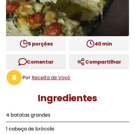
5
porções
40
min
Comentar
Compartilhar
R
Por
Receita de Vovó
Ingredientes
4 batatas grandes
1 cabeça de brócolis