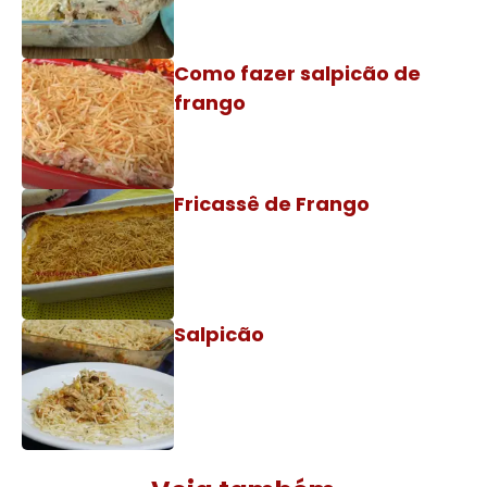
Como fazer salpicão de
frango
Fricassê de Frango
Salpicão