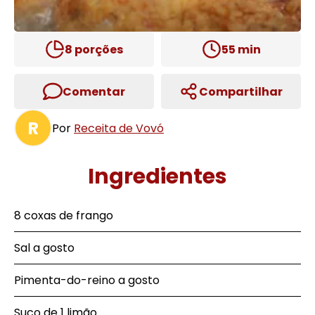
8
porções
55
min
Comentar
Compartilhar
R
Por
Receita de Vovó
Ingredientes
8 coxas de frango
Sal a gosto
Pimenta-do-reino a gosto
Suco de 1 limão