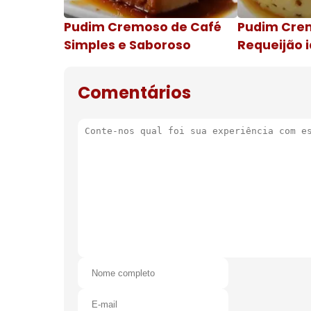
Pudim Cremoso de Café
Pudim Cre
Simples e Saboroso
Requeijão i
de natal
Comentários