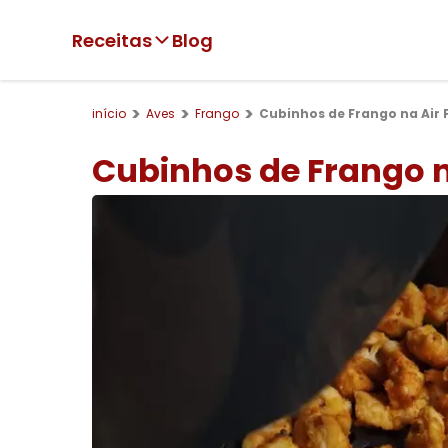
Receitas
Blog
início
Aves
Frango
Cubinhos de Frango na Air 
Cubinhos de Frango n