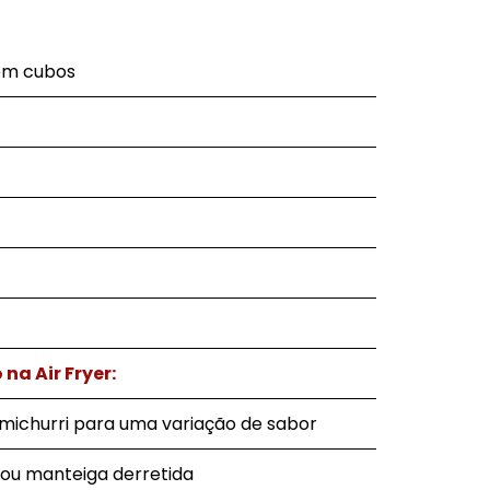
 em cubos
na Air Fryer:
imichurri para uma variação de sabor
 ou manteiga derretida