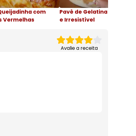
Queijadinha com
Pavê de Gelatina Cremosa
s Vermelhas
e Irresistível
Avalie a receita