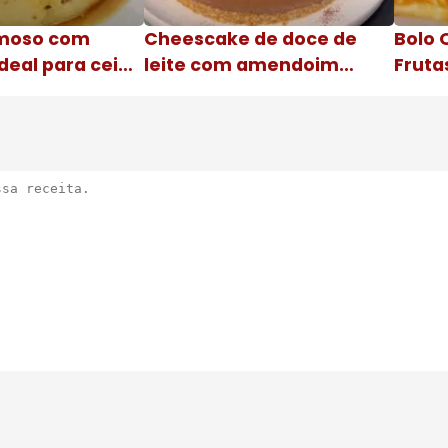
moso com
Cheescake de doce de
Bolo 
deal para ceia
leite com amendoim
Fruta
Nome da receita