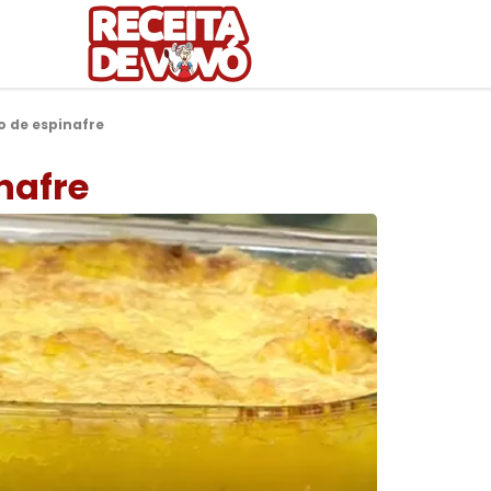
o de espinafre
nafre