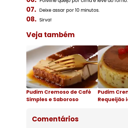
Polvilhe queijo por cima e leve ao forno.
Deixe assar por 10 minutos.
Sirva!
Veja também
Pudim Cremoso de Café
Pudim Cre
Simples e Saboroso
Requeijão i
de natal
Comentários