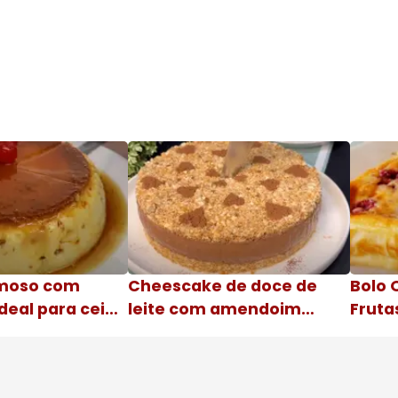
moso com
Cheescake de doce de
Bolo 
deal para ceia
leite com amendoim
Fruta
Nome da receita