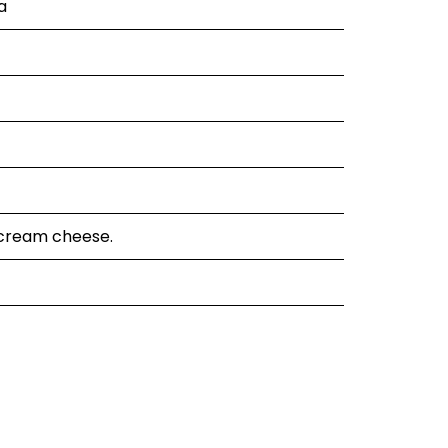
a
 cream cheese.