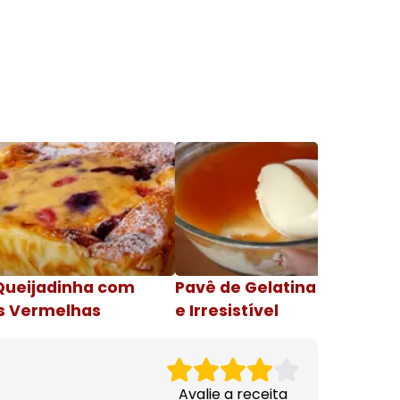
Queijadinha com
Pavê de Gelatina Cremosa
s Vermelhas
e Irresistível
Avalie a receita