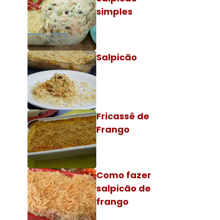
simples
Salpicão
Fricassê de
Frango
Como fazer
salpicão de
frango