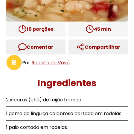
10
porções
45
min
Comentar
Compartilhar
R
Por
Receita de Vovó
Ingredientes
2 xícaras (chá) de feijão branco
1 gomo de linguiça calabresa cortada em rodelas
1 paio cortado em rodelas