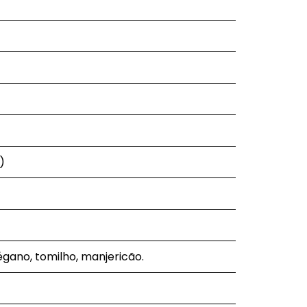
)
égano, tomilho, manjericão.