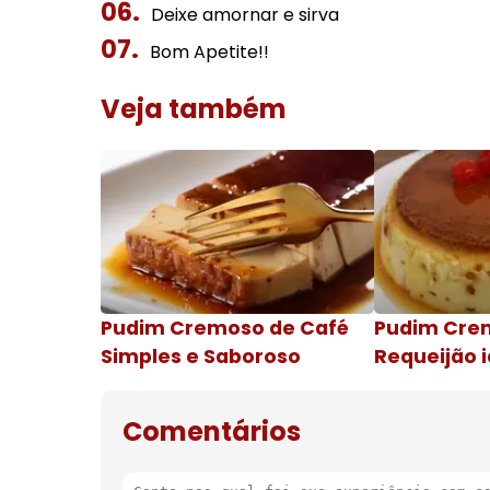
Deixe amornar e sirva
Bom Apetite!!
Veja também
Pudim Cremoso de Café
Pudim Cre
Simples e Saboroso
Requeijão i
de natal
Comentários