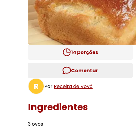
14
porções
Comentar
R
Por
Receita de Vovó
Ingredientes
3 ovos