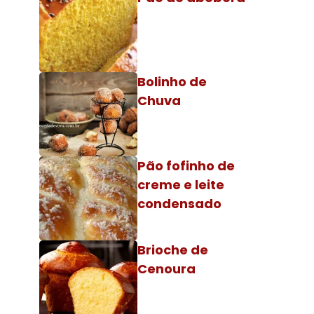
Bolinho de
Chuva
Pão fofinho de
creme e leite
condensado
Brioche de
Cenoura