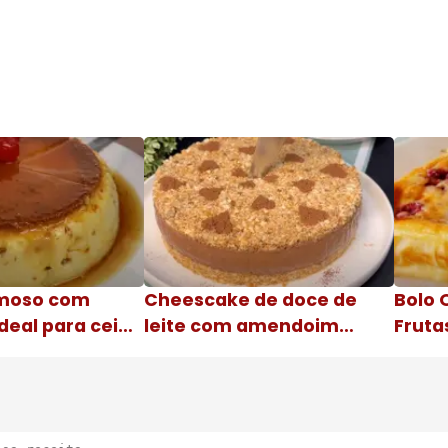
moso com
Cheescake de doce de
Bolo 
deal para ceia
leite com amendoim
Fruta
Nome da receita