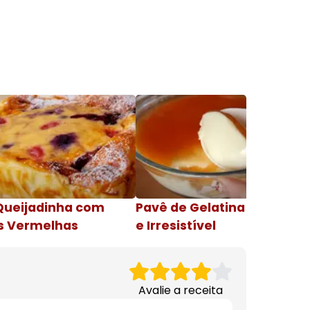
Queijadinha com
Pavê de Gelatina Cremosa
s Vermelhas
e Irresistível
Avalie a receita