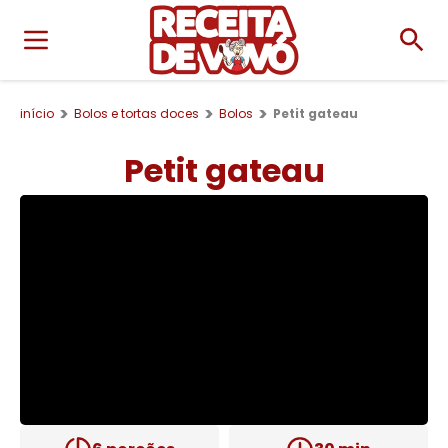
início
Bolos e tortas doces
Bolos
Petit gateau
Petit gateau