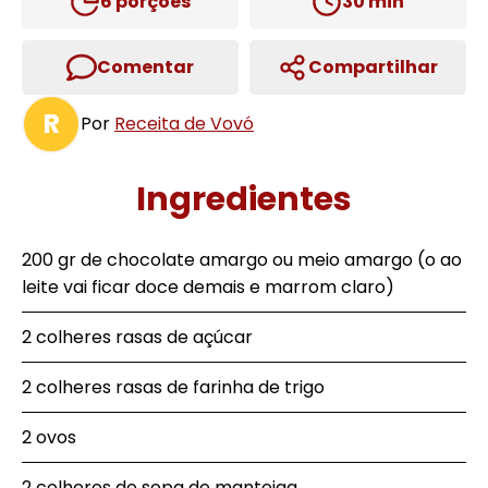
6
porções
30
min
Comentar
Compartilhar
R
Por
Receita de Vovó
Ingredientes
200 gr de chocolate amargo ou meio amargo (o ao
leite vai ficar doce demais e marrom claro)
2 colheres rasas de açúcar
2 colheres rasas de farinha de trigo
2 ovos
2 colheres de sopa de manteiga