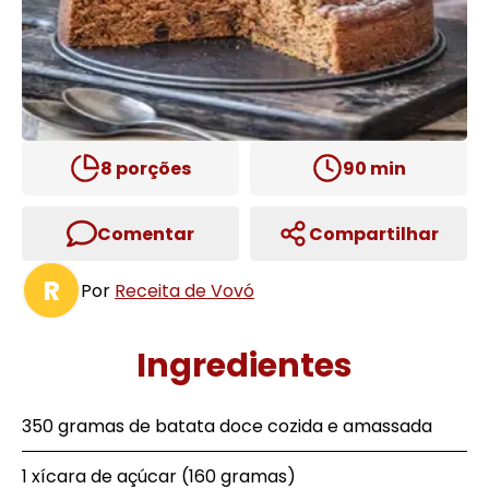
8
porções
90
min
Comentar
Compartilhar
R
Por
Receita de Vovó
Ingredientes
350 gramas de batata doce cozida e amassada
1 xícara de açúcar (160 gramas)