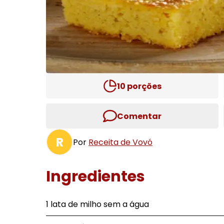
10
porções
Comentar
R
Por
Receita de Vovó
Ingredientes
1 lata de milho sem a água