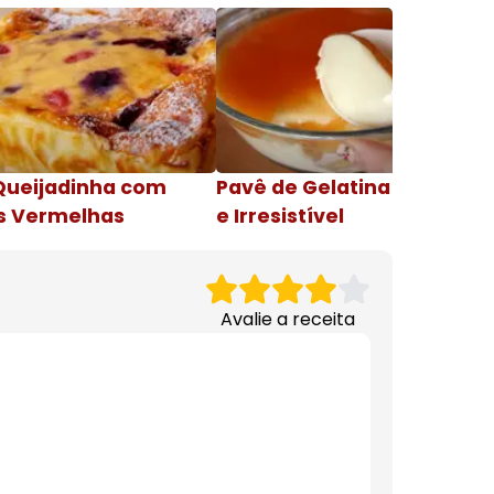
Queijadinha com
Pavê de Gelatina Cremosa
s Vermelhas
e Irresistível
Avalie a receita