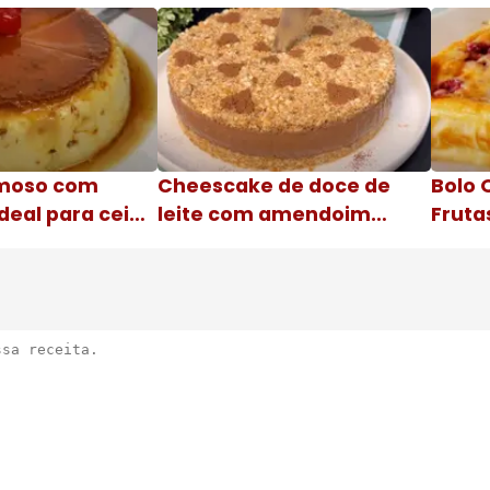
moso com
Cheescake de doce de
Bolo 
deal para ceia
leite com amendoim
Fruta
Nome da receita