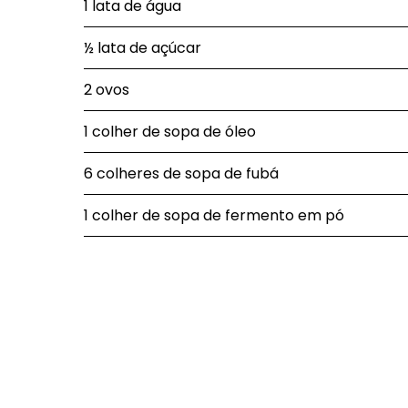
1 lata de água
½ lata de açúcar
2 ovos
1 colher de sopa de óleo
6 colheres de sopa de fubá
1 colher de sopa de fermento em pó