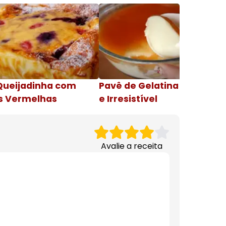
Queijadinha com
Pavê de Gelatina Cremosa
s Vermelhas
e Irresistível
Avalie a receita