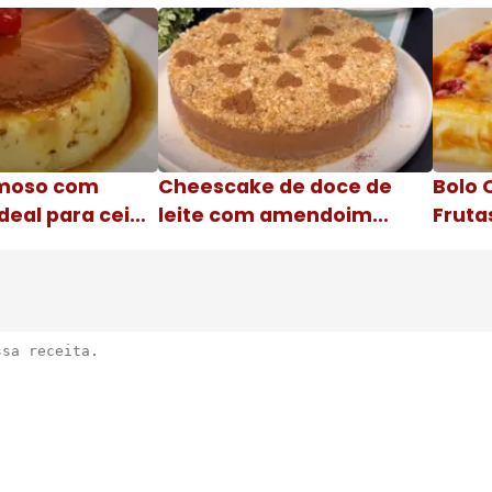
moso com
Cheescake de doce de
Bolo 
deal para ceia
leite com amendoim
Fruta
Nome da receita