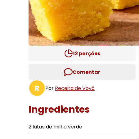
12
porções
Comentar
R
Por
Receita de Vovó
Ingredientes
2 latas de milho verde