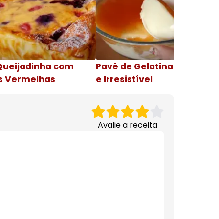
Queijadinha com
Pavê de Gelatina Cremosa
s Vermelhas
e Irresistível
Avalie a receita