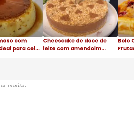
moso com
Cheescake de doce de
Bolo 
deal para ceia
leite com amendoim
Fruta
Nome da receita