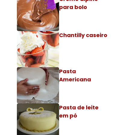
para bolo
Chantilly caseiro
Pasta
Americana
Pasta de leite
em pó