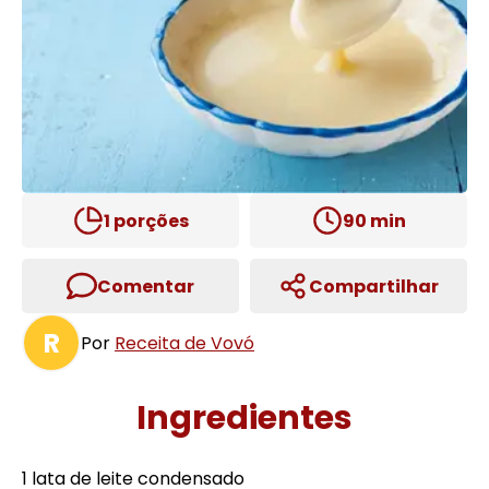
1
porções
90
min
Comentar
Compartilhar
R
Por
Receita de Vovó
Ingredientes
1 lata de leite condensado