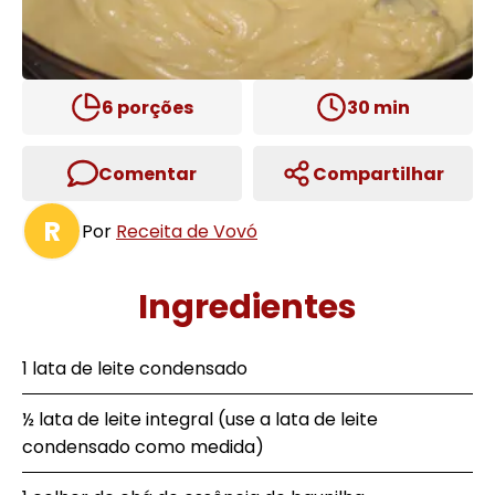
6
porções
30
min
Comentar
Compartilhar
R
Por
Receita de Vovó
Ingredientes
1 lata de leite condensado
½ lata de leite integral (use a lata de leite
condensado como medida)