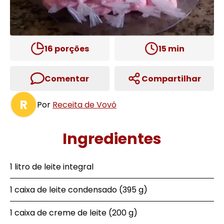
16
porções
15
min
Comentar
Compartilhar
R
Por
Receita de Vovó
Ingredientes
1 litro de leite integral
1 caixa de leite condensado (395 g)
1 caixa de creme de leite (200 g)